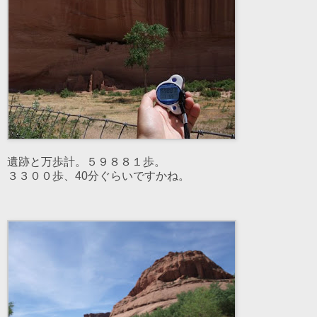
遺跡と万歩計。５９８８１歩。
３３００歩、40分ぐらいですかね。