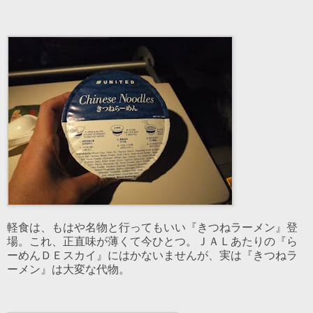
軽食は、もはや名物と行ってもいい『きつねラーメン』登
場。これ、正直味が薄くて今ひとつ。ＪＡＬあたりの『ら
ーめんＤＥスカイ』にはかないませんが、実は『きつねラ
ーメン』は大変な代物。