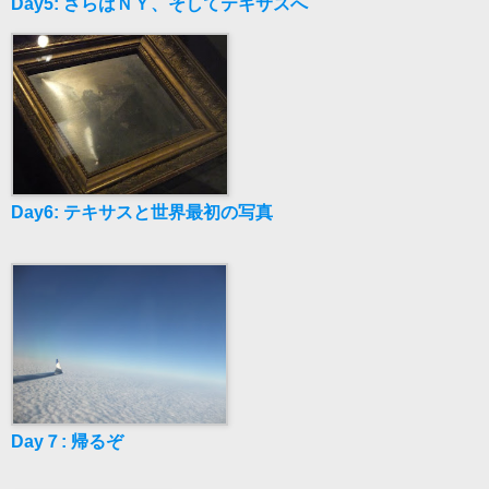
Day5: さらばＮＹ、そしてテキサスへ
Day6: テキサスと世界最初
の写真
Day７: 帰るぞ