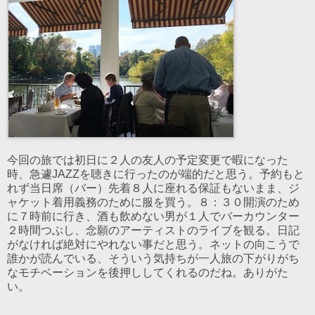
今回の旅では初日に２人の友人の予定変更で暇になった
時、急遽JAZZを聴きに行ったのが端的だと思う。予約もと
れず当日席（バー）先着８人に座れる保証もないまま、ジ
ャケット着用義務のために服を買う。８：３０開演のため
に７時前に行き、酒も飲めない男が１人でバーカウンター
２時間つぶし、念願のアーティストのライブを観る。日記
がなければ絶対にやれない事だと思う。ネットの向こうで
誰かが読んでいる、そういう気持ちが一人旅の下がりがち
なモチベーションを後押ししてくれるのだね。ありがた
い。