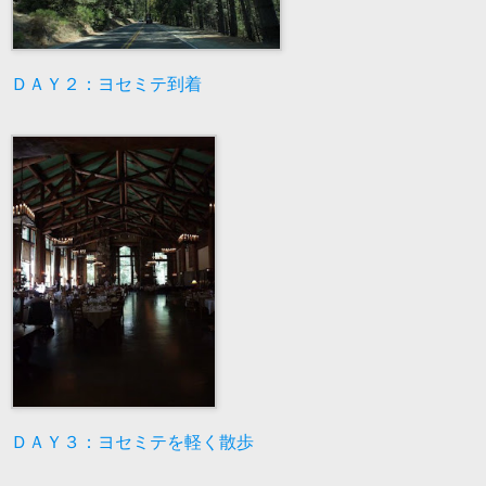
ＤＡＹ２：ヨセミテ到着
ＤＡＹ３：ヨセミテを軽く散歩