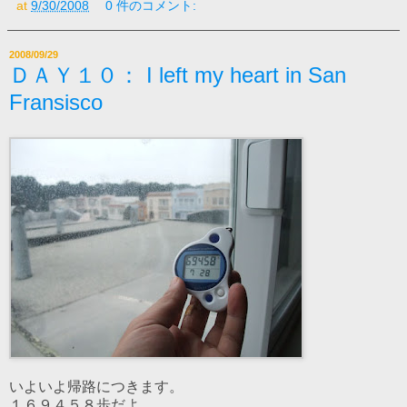
at
9/30/2008
0 件のコメント:
2008/09/29
ＤＡＹ１０： I left my heart in San
Fransisco
いよいよ帰路につきます。
１６９４５８歩だよ。