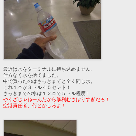
最近は水をターミナルに持ち込めません。
仕方なく水を捨てました。
中で買ったのはさっきまでと全く同じ水。
これ１本が３ドル４５セント！
さっきまでの水は１２本で５ドル程度！
やくざじゃねーんだから暴利むさぼりすぎだろ！
空港責任者、何とかしろよ！