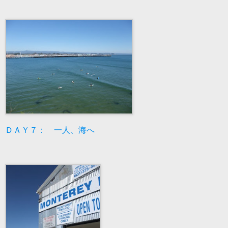
ＤＡＹ７： 一人、海へ