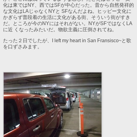
化は東ではNY、西ではSFが中心だった。昔から自然発祥的
な文化はLAじゃなくNYと SFなんだよね。ヒッピー文化に
かぎらず普段着の生活に文化がある街、そういう街がすき
だ。ところが今のNYにはそれがない。NYがSFではなくLA
に近 くなったみたいだ。物欲主義に圧倒されてね。
たった２日でしたが、I left my heart in San Fransisco~と歌
を口ずさみます。