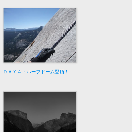
ＤＡＹ４：ハーフドーム登頂！