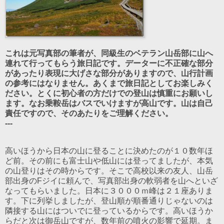
これは元写真部の
筆者が、同級生のベテラン山岳部に山へ
連れて行ってもらう旅日記です。データーに不正確な部分
があったり表現に大げさな部分がありますので、山行計画
の参考にはなりません。あくまで旅日記としてお楽しみく
ださい。とくに初心者の方だけでの登山は慎重にお願いし
ます。なお乗鞍岳はバスでいけますが高山です。山は自己
責任ですので、そのあたりをご理解ください。
---
高いほうから日本の山に登ることに決めたのが１０数年ほ
ど前。その前にも富士山や低山には登ってましたが、本気
の山登りはその時からです。そこで高校以来の友人、山岳
部出身のFジイに頼んで、写真部出身の軟弱者を山へといざ
なってもらいました。日本に３０００ｍ峰は２１座ありま
す。下に列挙しましたが、登山順が順番通りじゃないのは
隣接する山にはついでに登っているからです。高いほうか
らだと次は御岳山ですが、数年前の噴火の影響で延期。ま