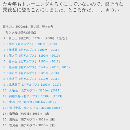
た今年もトレーニングもろくにしていないので、楽そうな
乗鞍岳に登ることにしました。ところがだ、、、きつい
日本の山 3000m峰、高い順、登った年
（リンク先は僕の旅日記）
１：富士山（独立峰） 3776m （2006）
日記なし
２：北岳（南アルプス） 3193m （2010）
３：奥穂高（北アルプス）3190m （2011）
３：間ノ岳（南アルプス） 3190m （2010）
５：槍ヶ岳（北アルプス） 3180m （2012）
６：悪沢岳（南アルプス） 3141m （2015
、
2016）
７：赤石岳（南アルプス） 3120m（2016）
８：涸沢岳（北アルプス） 3110m（2011）
９：北穂高岳（北アルプス）3106m（2017）
10：大喰岳（北アルプス） 3101m （2012）
11：前穂高岳（北アルプス）3090m （2013）
12：中岳（北アルプス）3084m（2012）
13：荒川中岳（南アルプス）3083m（2016）
14：御嶽山（独立峰）3067ｍ （未）
15：農鳥岳（南アルプス）3051ｍ（未）
16：塩見岳（南アルプス）3046ｍ（未）