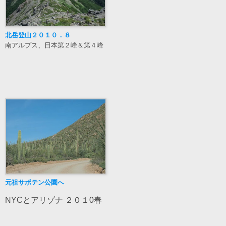
北岳登山２０１０
．８
南アルプス、日本第２峰＆第４峰
元祖サボテン公園へ
NYCとアリゾナ ２０１0春