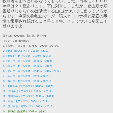
軟弱者を山へといざなってもらいました。日本に３０００
ｍ峰は２１座あります。下に列挙しましたが、登山順が順
番通りじゃないのは隣接する山にはついでに登っているか
らです。今回の御嶽山ですが、噴火とコロナ禍と家庭の事
情で延期され続けること早１０年。そしてついに今回こそ
登りますよ。
日本の山 3000m峰、高い順、登った年
（リンク先は僕の旅日記）
１：富士山（独立峰） 3776m （2006）
日記なし
２：北岳（南アルプス） 3193m （2010）
３：奥穂高（北アルプス）3190m （2011）
３：間ノ岳（南アルプス） 3190m （2010）
５：槍ヶ岳（北アルプス） 3180m （2012）
６：悪沢岳（南アルプス） 3141m （2015
、
2016）
７：赤石岳（南アルプス） 3120m（2016）
８：涸沢岳（北アルプス） 3110m（2011）
９：北穂高岳（北アルプス）3106m（2017）
10：大喰岳（北アルプス） 3101m （2012）
11：前穂高岳（北アルプス）3090m （2013）
12：中岳（北アルプス）3084m（2012）
13：荒川中岳（南アルプス）3083m（2016）
14：御嶽山（独立峰）3067ｍ （今回）