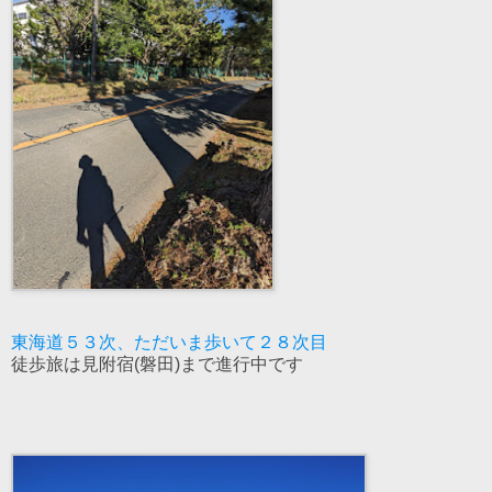
東海道５３次、ただいま歩いて２８次目
徒歩旅は見附宿(磐田)まで進行中です