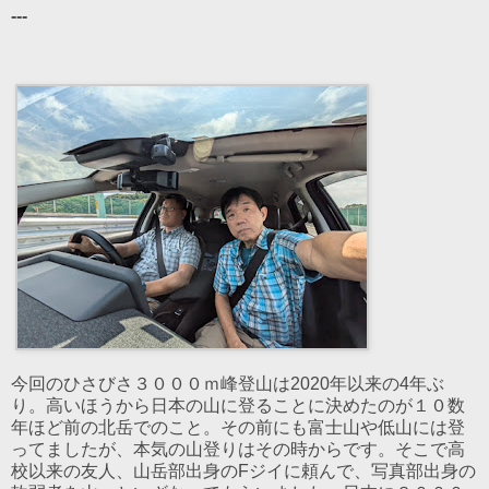
---
今回のひさびさ３０００ｍ峰登山は2020年以来の4年ぶ
り。高いほうから日本の山に登ることに決めたのが１０数
年ほど前の北岳でのこと。その前にも富士山や低山には登
ってましたが、本気の山登りはその時からです。そこで高
校以来の友人、山岳部出身のFジイに頼んで、写真部出身の