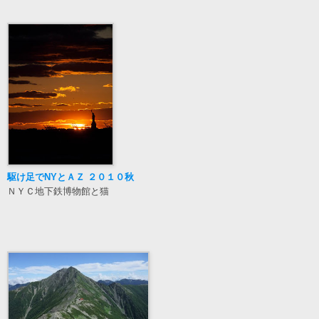
駆け足でNYとＡＺ ２０１０秋
ＮＹＣ地下鉄博物館と猫