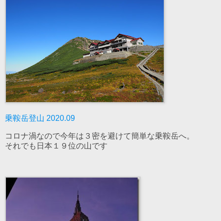
乗鞍岳登山 2020.09
コロナ渦なので今年は３密を避けて簡単な乗鞍岳へ。
それでも日本１９位の山です