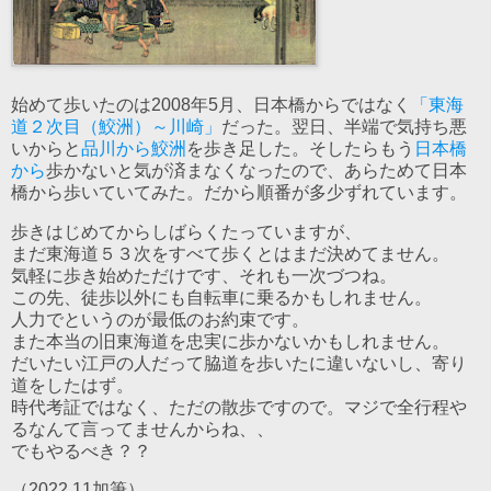
始めて歩いたのは2008年5月、日本橋からではなく
「東海
道２次目（鮫洲）～川崎」
だった。翌日、半端で気持ち悪
いからと
品川から鮫洲
を歩き足した。そしたらもう
日本橋
から
歩かないと気が済まなくなったので、あらためて日本
橋から歩いていてみた。だから順番が多少ずれています。
歩きはじめてからしばらくたっていますが、
まだ東海道５３次をすべて歩くとはまだ決めてません。
気軽に歩き始めただけです、それも一次づつね。
この先、徒歩以外にも自転車に乗るかもしれません。
人力でというのが最低のお約束です。
また本当の旧東海道を忠実に歩かないかもしれません。
だいたい江戸の人だって脇道を歩いたに違いないし、寄り
道をしたはず。
時代考証ではなく、ただの散歩ですので。マジで全行程や
るなんて言ってませんからね、、
でもやるべき？？
（2022.11加筆）