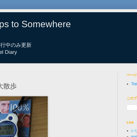
eps to Somewhere
 旅行中のみ更新
el Diary
ページ
To
ン大散歩
このブ
Link
い
mak