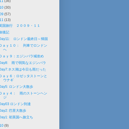
11
(36)
10
(30)
09
(57)
11
(13)
英国旅行 ２００９・１１
旅後記
Day11: ロンドン最終日～帰国
Ｄａｙ１０： 列車でロンドン
へ
Ｄａｙ９：エジンバラ城攻め
Day8: 雨で弱気なエジンバラ
Day7:ネス湖は今日も雨だった
Ｄａｙ６：ロゼッタストーンと
ウナギ
Day5: ロンドン大散歩
Ｄａｙ４： 雨のストーンヘン
ジ
Day03 ロンドン到達
Day2: 巴里大散歩
Day1: 初英国へ旅立ち
10
(9)