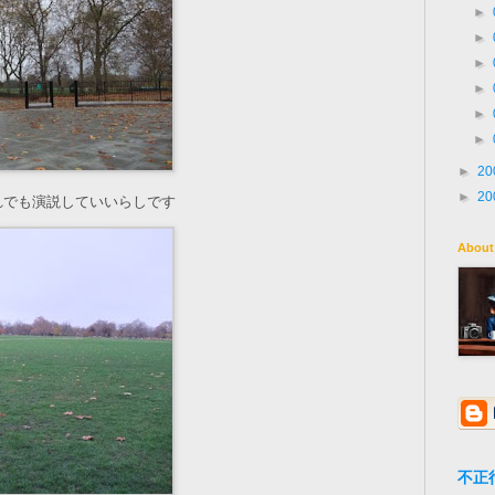
►
►
►
►
►
►
►
20
►
20
れでも演説していいらしです
About
不正