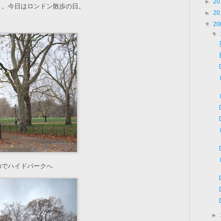
►
20
り。今日はロンドン散歩の日。
►
20
▼
20
▼
のでハイドパークへ
►