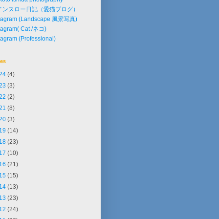
インスロー日記（愛猫ブログ）
stagram (Landscape 風景写真)
tagram( Cat /ネコ)
tagram (Professional)
ves
24
(4)
23
(3)
22
(2)
21
(8)
20
(3)
19
(14)
18
(23)
17
(10)
16
(21)
15
(15)
14
(13)
13
(23)
12
(24)