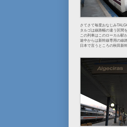
さてさて毎度おなじみTAL
タルゴは線路幅の違う区間
この列車はこのローカル駅
途中からは新幹線専用の線
日本で言うところの秋田新