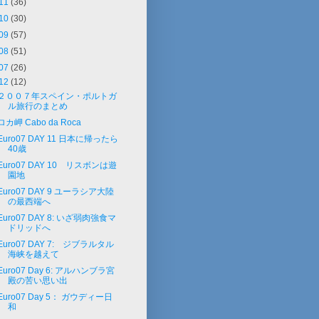
11
(36)
10
(30)
09
(57)
08
(51)
07
(26)
12
(12)
２００７年スペイン・ポルトガ
ル旅行のまとめ
ロカ岬 Cabo da Roca
Euro07 DAY 11 日本に帰ったら
40歳
Euro07 DAY 10 リスボンは遊
園地
Euro07 DAY 9 ユーラシア大陸
の最西端へ
Euro07 DAY 8: いざ弱肉強食マ
ドリッドへ
Euro07 DAY 7: ジブラルタル
海峡を越えて
Euro07 Day 6: アルハンブラ宮
殿の苦い思い出
Euro07 Day 5： ガウディー日
和