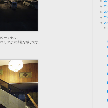
►
20
►
20
►
20
►
20
▼
20
▼
のターミナル。
パエリアが未消化な感じです。
じ