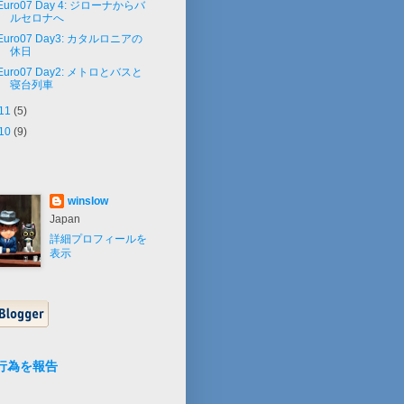
Euro07 Day 4: ジローナからバ
ルセロナへ
Euro07 Day3: カタルロニアの
休日
Euro07 Day2: メトロとバスと
寝台列車
11
(5)
10
(9)
winslow
Japan
詳細プロフィールを
表示
行為を報告