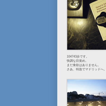
104743歩です。
快調な目覚め。
まだ食欲はありません。
さあ、特急でマドリッドへ