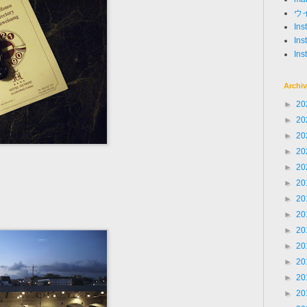
ウ
In
Ins
Ins
Archi
►
20
►
20
►
20
►
20
►
20
►
20
►
20
。
►
20
►
20
►
20
►
20
►
20
►
20