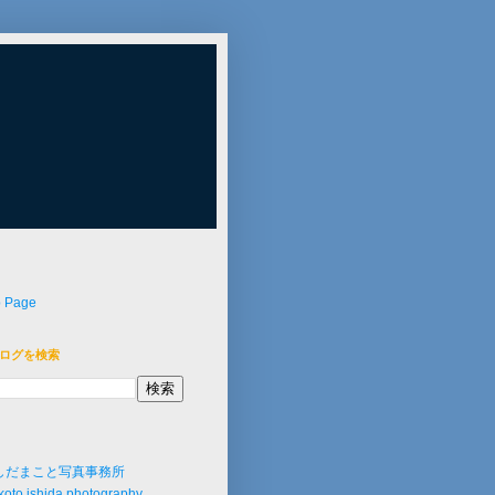
p Page
ログを検索
しだまこと写真事務所
oto ishida photography