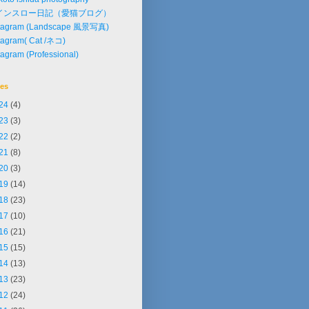
インスロー日記（愛猫ブログ）
stagram (Landscape 風景写真)
tagram( Cat /ネコ)
tagram (Professional)
ves
24
(4)
23
(3)
22
(2)
21
(8)
20
(3)
19
(14)
18
(23)
17
(10)
16
(21)
15
(15)
14
(13)
13
(23)
12
(24)