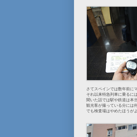
さてスペインでは数年前に
それ以来特急列車に乗るに
聞いた話では駅や鉄道は本
観光客が撮っている分には
でも検査場はやめたほうが