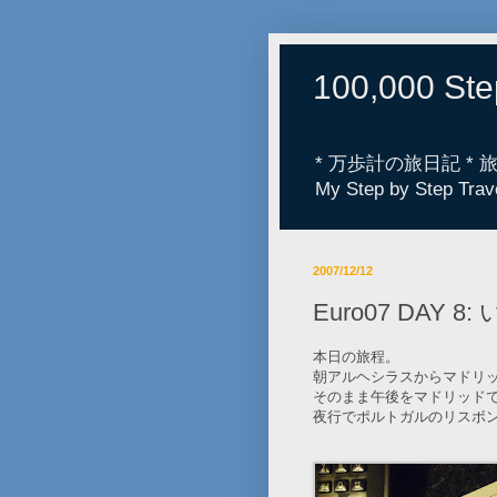
100,000 St
* 万歩計の旅日記 *
My Step by Step Trav
2007/12/12
Euro07 DAY
本日の旅程。
朝アルヘシラスからマドリッ
そのまま午後をマドリッド
夜行でポルトガルのリスボ