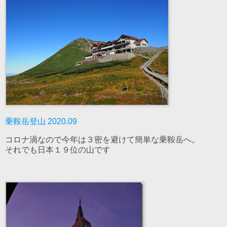
乗鞍岳登山 2020.09
コロナ渦なので今年は３密を避けて簡単な乗鞍岳へ。
それでも日本１９位の山です