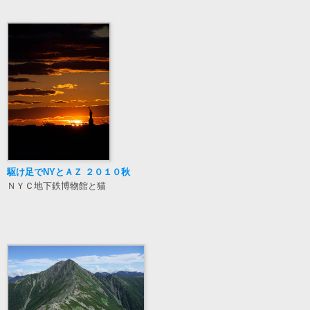
駆け足でNYとＡＺ ２０１０秋
ＮＹＣ地下鉄博物館と猫