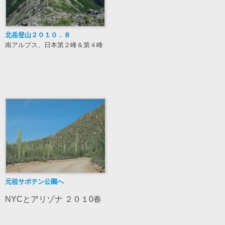
北岳登山２０１０
．８
南アルプス、日本第２峰＆第４峰
元祖サボテン公園へ
NYCとアリゾナ ２０１0春