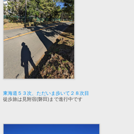
東海道５３次、ただいま歩いて２８次目
徒歩旅は見附宿(磐田)まで進行中です