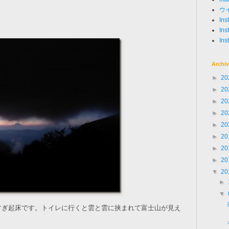
ウ
In
Ins
Ins
Archi
►
20
►
20
►
20
►
20
►
20
►
20
►
20
►
20
▼
20
►
▼
すぎ起床です。トイレに行くと雲と雲に挟まれて富士山が見え