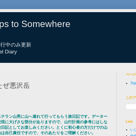
eps to Somewhere
 旅行中のみ更新
el Diary
ページ
To
来たぜ悪沢岳
このブ
ベテラン山男に山へ連れて行ってもらう旅日記です。データー
Link
表現に大げさな部分がありますので、山行計画の参考にはしな
旅日記としてお楽しみください。とくに初心者の方だけでの山
い
山は自己責任ですので、そのあたりをご理解ください。
mak