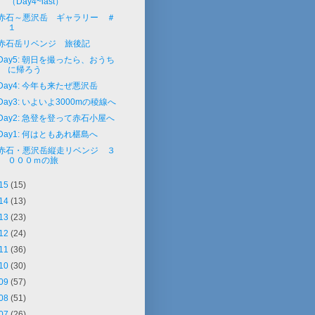
（Day4~last）
赤石～悪沢岳 ギャラリー ＃
１
赤石岳リベンジ 旅後記
Day5: 朝日を撮ったら、おうち
に帰ろう
Day4: 今年も来たぜ悪沢岳
Day3: いよいよ3000mの稜線へ
Day2: 急登を登って赤石小屋へ
Day1: 何はともあれ椹島へ
赤石・悪沢岳縦走リベンジ ３
０００ｍの旅
15
(15)
14
(13)
13
(23)
12
(24)
11
(36)
10
(30)
09
(57)
08
(51)
07
(26)