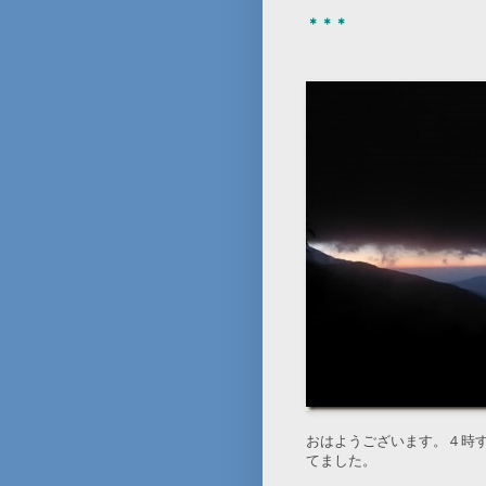
＊＊＊
おはようございます。４時
てました。