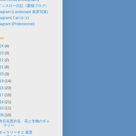
インスロー日記（愛猫ブログ）
stagram (Landscape 風景写真)
tagram( Cat /ネコ)
tagram (Professional)
ves
24
(4)
23
(3)
22
(2)
21
(8)
20
(3)
19
(14)
18
(23)
17
(10)
16
(21)
10
(11)
08
(10)
赤石岳悪沢岳 花と生物のギャ
ラリー
ギャラリー＃２ 風景