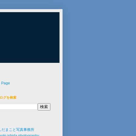
p Page
ログを検索
しだまこと写真事務所
oto ishida photography