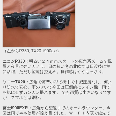
（左からP330, TX20, f900exr）
ニコンP330：
明るい２４ｍｍスタートの広角系ズームで風
景と夜景に強いカメラ。日の短い冬の北欧では日没後に主
に活躍。ただし望遠は控えめ。操作感はややもっさり。
ソニーTX20：
広角で薄型小型で街中でも威圧感なし。何よ
り防水で安心。雨のせいで今回は圧倒的にメイン機！雨で
も気にせずガンガン撮れます。 でも画質は小さいなりです
が、スマホとは別格。
富士f900EXR：
広角から望遠までのオールラウンダー。今
回は雨でやや使用が控え目でした。ＷｉＦｉ内蔵で旅先で