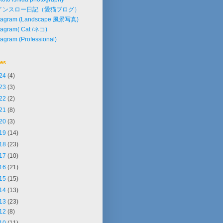
インスロー日記（愛猫ブログ）
stagram (Landscape 風景写真)
tagram( Cat /ネコ)
tagram (Professional)
ves
24
(4)
23
(3)
22
(2)
21
(8)
20
(3)
19
(14)
18
(23)
17
(10)
16
(21)
15
(15)
14
(13)
13
(23)
12
(8)