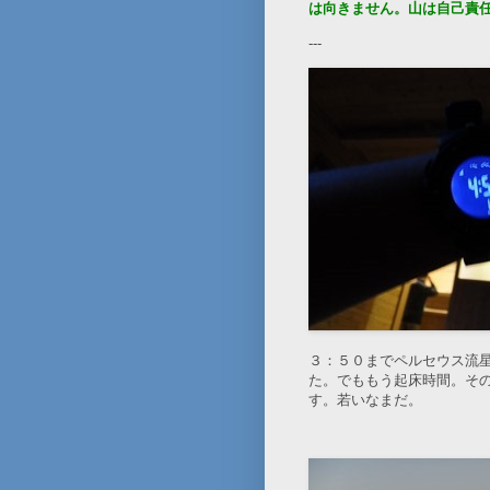
は向きません。山は自己責
---
３：５０までペルセウス流
た。でももう起床時間。そ
す。若いなまだ。