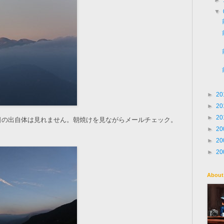
►
▼
►
20
►
20
►
20
日の出自体は見れません。朝焼けを見ながらメールチェック。
►
20
►
20
►
20
About