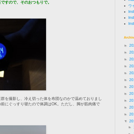
任ですので、そのおつもりで。
ウ
In
Ins
Ins
Archi
►
20
►
20
►
20
►
20
►
20
►
20
►
20
►
20
星群を撮影し、冷え切った体を布団なのかで温めておりまし
►
20
の前にぐっすり寝たので体調はOK。ただし、脚が筋肉痛で
►
20
►
20
▼
20
►