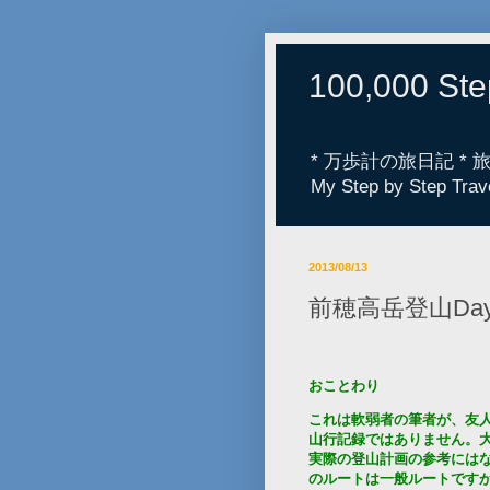
100,000 St
* 万歩計の旅日記 *
My Step by Step Trav
2013/08/13
前穂高岳登山Da
おことわり
これは軟弱者の筆者が、友
山行記録ではありません。
実際の登山計画の参考には
のルートは一般ルートです