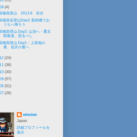
10
(11)
08
(4)
前穂高登山 2013.8 目次
前穂高岳登山Day3: 筋肉痛でお
うちへ帰ろう
前穂高登山 Day2: 山頂へ・重太
郎新道、恐るべし
前穂高登山 Day1：上高地の
奥、岳沢小屋へ
12
(24)
11
(36)
10
(30)
09
(57)
08
(51)
07
(26)
winslow
Japan
詳細プロフィールを
表示