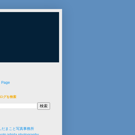
p Page
ログを検索
しだまこと写真事務所
oto ishida photography