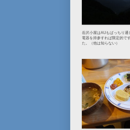
岳沢小屋はAUもばっちり
電器を持参すれば限定的で
た。（他は知らない）