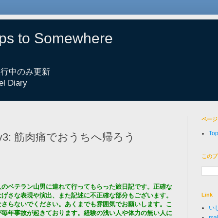
eps to Somewhere
 旅行中のみ更新
el Diary
ページ
To
y3: 筋肉痛でおうちへ帰ろう
このブ
人のベテラン山男に連れて行ってもらった旅日記です。正確な
Link
大げさな表現や演出、また記述に不正確な部分もございます。
なさらないでください。あくまでも雰囲気でお願いします。こ
い
が毎年事故が起きております。経験の浅い人や体力の無い人に
mak