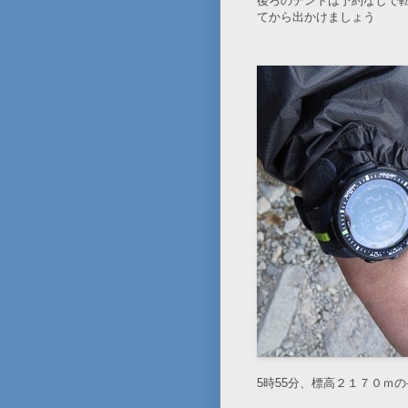
後ろのテントは予約なしで
てから出かけましょう
5時55分、標高２１７０ｍ