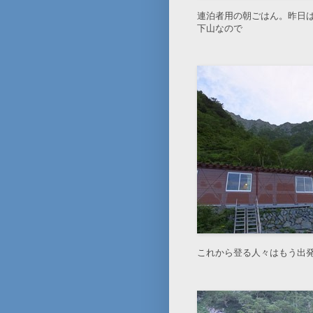
連泊者用の朝ごはん。昨日
下山なので
これから登る人々はもう出