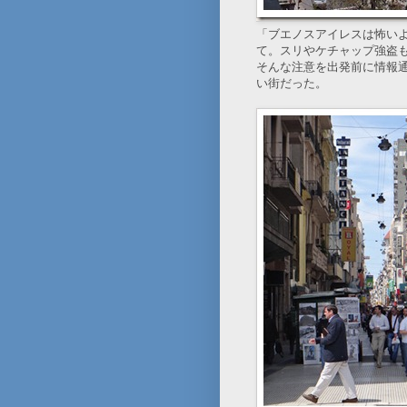
「ブエノスアイレスは怖い
て。スリやケチャップ強盗
そんな注意を出発前に情報
い街だった。