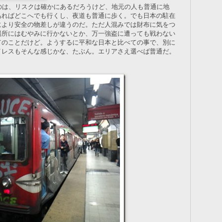
のは、リスクは確かにあるだろうけど、地元の人も普通に地
あればどこへでも行くし、夜道も普通に歩く。でも日本の駐在
により安全の物差しが違うのだ。ただ人混みでは財布に気をつ
場所にはむやみに行かないとか、万一強盗に遭っても戦わない
てのことだけど。ようするに平和な日本と比べての事で、別に
イレスもそんな感じかな、たぶん。エリアさえ選べば普通だ。