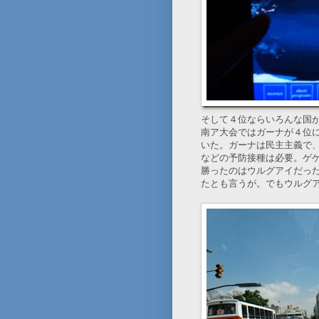
そして４位ならいろんな国
南ア大会ではガーナが４位
いた。ガーナは民主主義で
などの予防接種は必要。ゲ
勝ったのはウルグアイだっ
たとも言うが。でもウルグ