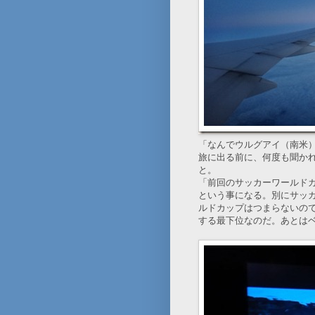
「なんでウルグアイ（南米
旅に出る前に、何度も聞か
と。
「前回のサッカーワールド
という事になる。別にサッ
ルドカップはつまらないの
する最下位なのだ。あとは