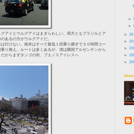
►
►
ラグアイとウルグアイはまぎらわしい。両方ともブラジルとア
►
20
海のあるの方がウルグアイだ。
►
20
接は行けない。南米はすべて最低１回乗り継ぎで３０時間コー
►
20
回乗り換え。ルートは多くあるが、僕は隣国アルゼンチンから
。だからまずタンゴの街、ブエノスアイレスへ
►
20
►
20
About