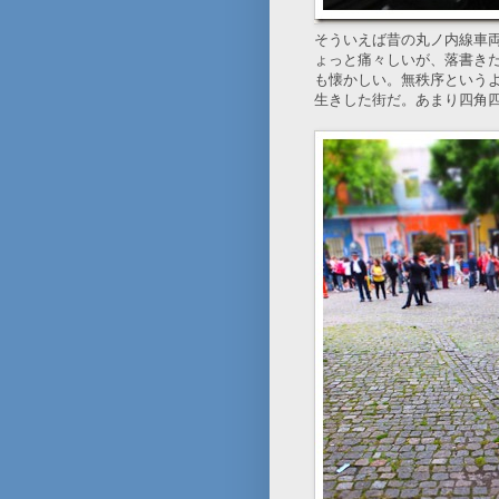
そういえば昔の丸ノ内線車
ょっと痛々しいが、落書き
も懐かしい。無秩序という
生きした街だ。あまり四角