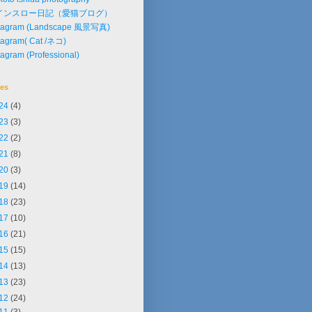
インスロー日記（愛猫ブログ）
stagram (Landscape 風景写真)
tagram( Cat /ネコ)
tagram (Professional)
ves
24
(4)
23
(3)
22
(2)
21
(8)
20
(3)
19
(14)
18
(23)
17
(10)
16
(21)
15
(15)
14
(13)
13
(23)
12
(24)