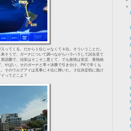
►
▼
が入ってくる。だから１位じゃなくて４位。そういうことだ。
に来そうで、ガーナについて調べながらハラハラして試合見て
、英語圏で、治安はそこそこ悪くて、でも政情は安定、黄熱病
ゲ、やばい。そのガーナと準々決勝で引き分け、PKで辛くも
た。そのウルグアイは見事に４位に輝いた。３位決定戦に負け
アイってどこよ？