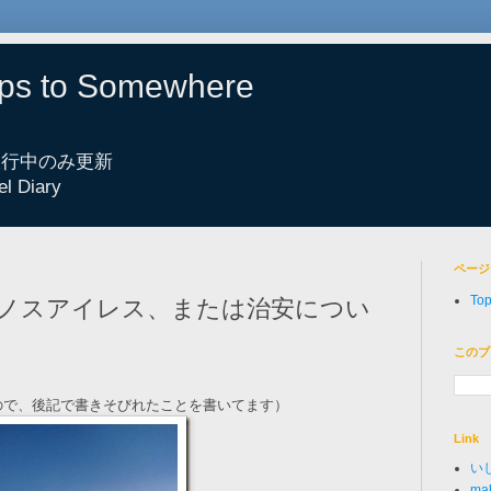
eps to Somewhere
 旅行中のみ更新
el Diary
ページ
To
エノスアイレス、または治安につい
このブ
ので、後記で書きそびれたことを書いてます）
Link
い
mak