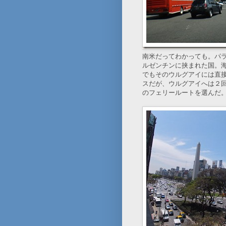
南米だってわかっても。パ
ルゼンチンに挟まれた国。
でもそのウルグアイには直
スだが、ウルグアイへは２
のフェリールートを選んだ