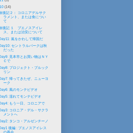
11
(3)
10
(14)
旅後記２： コロニアデルサク
ラメント、または食につい
て
旅後記 １ ブエノスアイレ
ス、または治安について
Day11: 嵐をかわして帰国だ
Day10: セントラルパークは秋
だった
Day9: 見本市とお買い物はＮＹ
Ｃで
Day8: プロジェクト・ブルック
リン
Day7: 帰ってきたぜ、ニューヨ
ーク
Day6: 風のモンテビデオ
Day5: 濡れてモンテビデオ
Day4: もう一日、コロニアで
Day3: コロニア・デル・サクラ
メントへ
Day2: タンコ・アルゼンチーノ
Day1 後編 : ブエノスアイレス
の再会