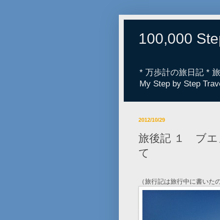
100,000 St
* 万歩計の旅日記 *
My Step by Step Trav
2012/10/29
旅後記 １ ブ
て
（旅行記は旅行中に書いた