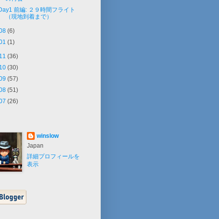
Day1 前編: ２９時間フライト
（現地到着まで）
08
(6)
01
(1)
11
(36)
10
(30)
09
(57)
08
(51)
07
(26)
winslow
Japan
詳細プロフィールを
表示