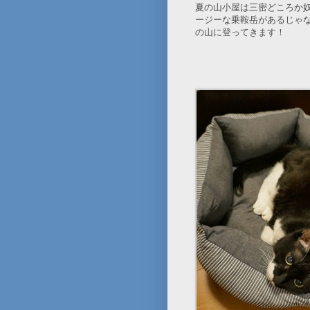
夏の山小屋は三密どころか
ージーな乗鞍岳があるじゃ
の山に登ってきます！