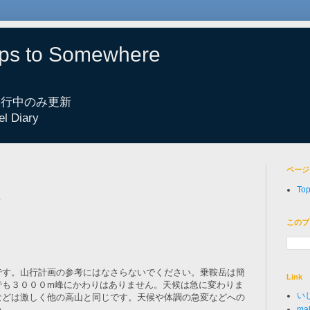
eps to Somewhere
 旅行中のみ更新
el Diary
ページ
To
1
このブ
です。山行計画の参考にはなさらないでください。乗鞍岳は簡
Link
でも３０００m峰にかわりはありません。天候は急に変わりま
い
などは激しく他の高山と同じです。天候や体調の急変などへの
い。
mak