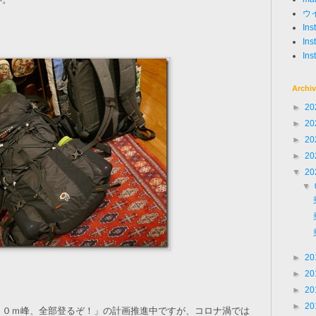
ウ
In
Ins
Ins
Archi
►
20
►
20
►
20
►
20
▼
20
▼
►
20
►
20
►
20
►
20
００ｍ峰、全部登るぞ！」の計画推進中ですが、コロナ渦では