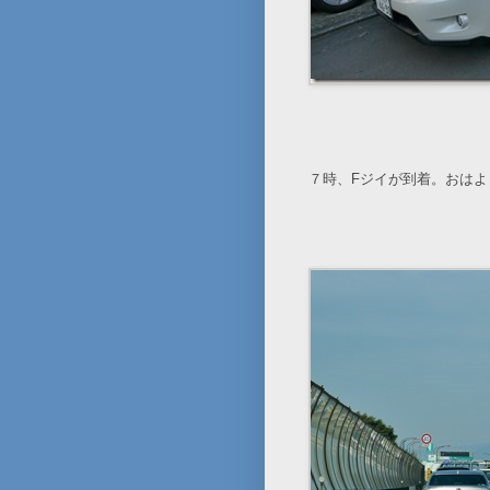
７時、Fジイが到着。おはよ