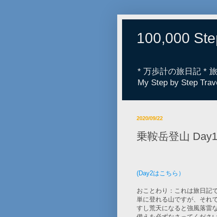
100,000 St
* 万歩計の旅日記 *
My Step by Step Trav
2020/09/22
乗鞍岳登山 Day
(Day2はこちら）
おことわり：これは旅日記
単に登れる山ですが、それ
すし荒天になると強風落雷
備えを必ずなさってくださ