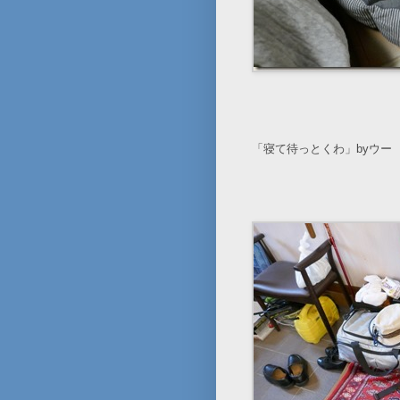
「寝て待っとくわ」byウー