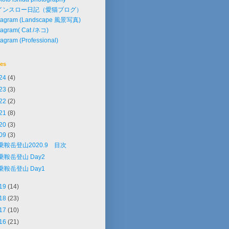
インスロー日記（愛猫ブログ）
stagram (Landscape 風景写真)
tagram( Cat /ネコ)
tagram (Professional)
ves
24
(4)
23
(3)
22
(2)
21
(8)
20
(3)
09
(3)
乗鞍岳登山2020.9 目次
乗鞍岳登山 Day2
乗鞍岳登山 Day1
19
(14)
18
(23)
17
(10)
16
(21)