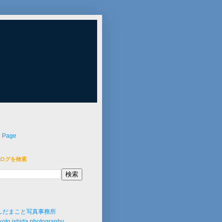
p Page
ログを検索
しだまこと写真事務所
oto ishida photography