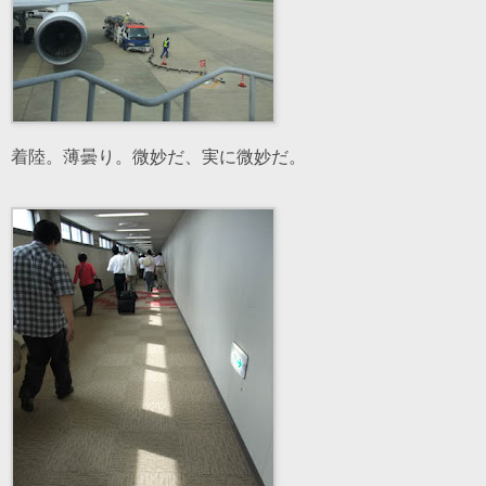
着陸。薄曇り。微妙だ、実に微妙だ。