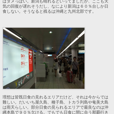
はダメっぽい。新潟も晴れるといってましたが、ここも天
気の回復が遅れそうだし、なにより新潟は６０％台しか日
食しない。そうなると残るは沖縄と九州北部です。
理想は皆既日食の見れるエリアだけど、それは今からでは
難しい。だいいち屋久島、種子島、トカラ列島や奄美大島
は雨天らしい。部分日食の見られるエリアで最良なのは沖
縄本島で９０％欠ける。でもでも日食に間に合う那覇行き