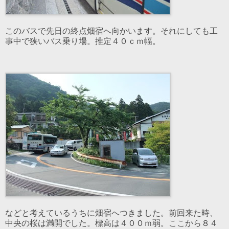
このバスで先日の終点畑宿へ向かいます。それにしても工
事中で狭いバス乗り場。推定４０ｃｍ幅。
などと考えているうちに畑宿へつきました。前回来た時、
中央の桜は満開でした。標高は４００ｍ弱。ここから８４