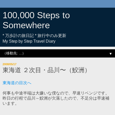
100,000 Steps to
Somewhere
* 万歩計の旅日記 * 旅行中のみ更新
My Step by Step Travel Diary
▼
2008/05/17
東海道 ２次目・品川〜（鮫洲）
東海道の目次へ
何事も中途半端は大嫌いな僕なので、早速リベンジです。
昨日の行程で品川～鮫洲が欠落したので、不足分は早速補
います。