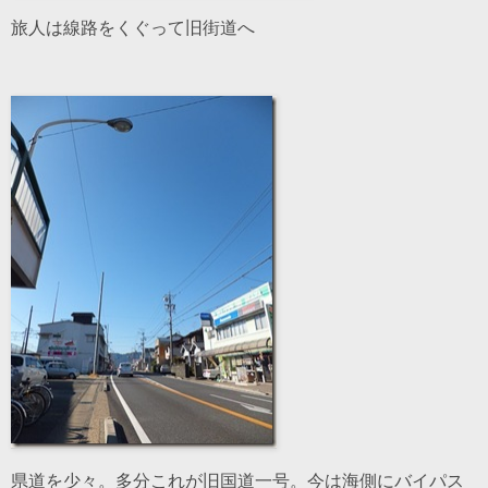
旅人は線路をくぐって旧街道へ
県道を少々。多分これが旧国道一号。今は海側にバイパス