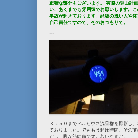
正確な部分もございます。 実際の登山計
い。あくまでも雰囲気でお願いします。こ
事故が起きております。経験の浅い人や体
自己責任ですので、そのおつもりで。
---
３：５０までペルセウス流星群を撮影し、
ておりました。でももう起床時間。その前
だし、脚が筋肉痛です。若いなまだ。