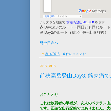
より大きな地図で
前穂高登山2013.08
を表示
赤 Day1&3 のルート（両日とも同じルー
緑 Day2のルート（岳沢小屋~山頂 往復）
総合目次へ
at
8/14/2013
0 件のコメント:
2013/08/13
前穂高岳登山Day3: 筋肉
おことわり
これは軟弱者の筆者が、友人のベテラン山
です。正確な山行記録ではありません。大