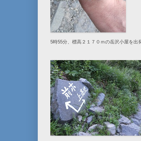
5時55分、標高２１７０ｍの岳沢小屋を出