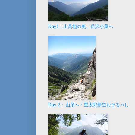
Day1：上高地の奥、岳沢小屋へ
Day 2： 山頂へ・重太郎新道おそるべし