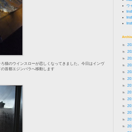
ウ
In
Ins
Ins
Archi
►
20
►
20
►
20
そろ猫のウインスローが恋しくなってきました。今日はインヴ
►
20
ドの首都エジンバラへ移動します
►
20
►
20
►
20
►
20
►
20
►
20
►
20
►
20
►
20