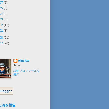
07
(2)
05
(5)
04
(9)
03
(5)
02
(11)
01
(3)
08
(51)
07
(26)
winslow
Japan
詳細プロフィールを
表示
行為を報告