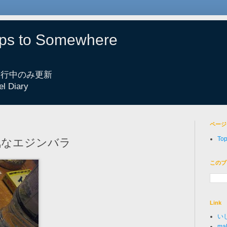
eps to Somewhere
 旅行中のみ更新
el Diary
ページ
To
弱気なエジンバラ
このブ
Link
い
mak