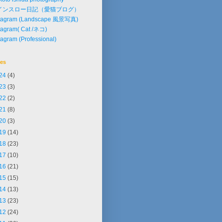
インスロー日記（愛猫ブログ）
stagram (Landscape 風景写真)
tagram( Cat /ネコ)
tagram (Professional)
ves
24
(4)
23
(3)
22
(2)
21
(8)
20
(3)
19
(14)
18
(23)
17
(10)
16
(21)
15
(15)
14
(13)
13
(23)
12
(24)