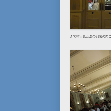
さて昨日見た鹿の剥製の向