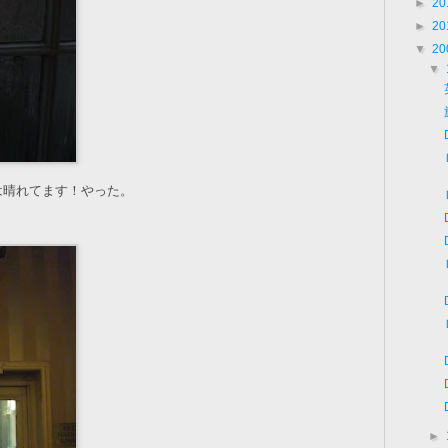
►
20
►
20
▼
20
▼
は晴れてます！やった。
►