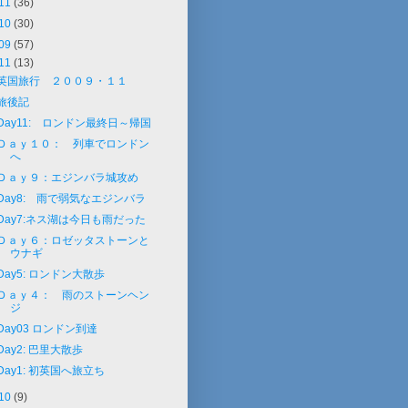
11
(36)
10
(30)
09
(57)
11
(13)
英国旅行 ２００９・１１
旅後記
Day11: ロンドン最終日～帰国
Ｄａｙ１０： 列車でロンドン
へ
Ｄａｙ９：エジンバラ城攻め
Day8: 雨で弱気なエジンバラ
Day7:ネス湖は今日も雨だった
Ｄａｙ６：ロゼッタストーンと
ウナギ
Day5: ロンドン大散歩
Ｄａｙ４： 雨のストーンヘン
ジ
Day03 ロンドン到達
Day2: 巴里大散歩
Day1: 初英国へ旅立ち
10
(9)