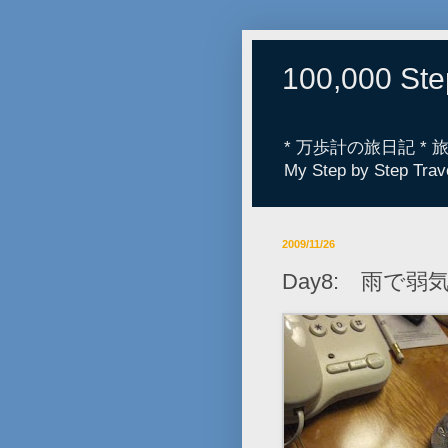
100,000 St
* 万歩計の旅日記 *
My Step by Step Trav
2009/11/26
Day8: 雨で