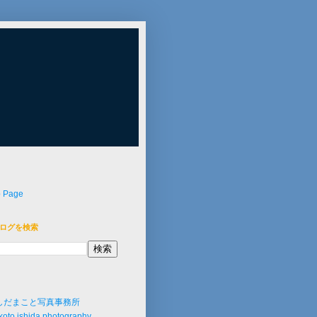
p Page
ログを検索
しだまこと写真事務所
oto ishida photography