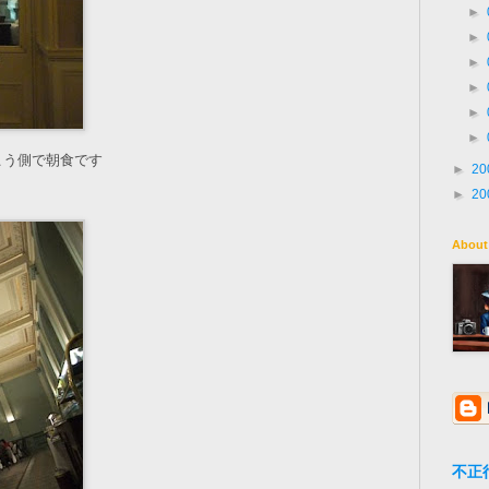
►
►
►
►
►
►
こう側で朝食です
►
20
►
20
About
不正