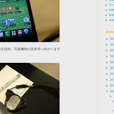
ウ
In
Ins
Ins
Archi
►
20
►
20
の主目的、写真機材の見本市へ向かいます
►
20
►
20
►
20
►
20
►
20
►
20
►
20
▼
20
▼