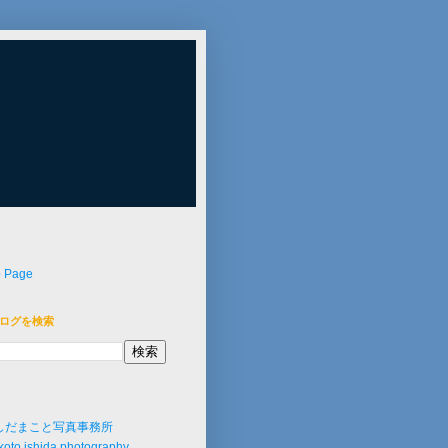
p Page
ログを検索
しだまこと写真事務所
oto ishida photography