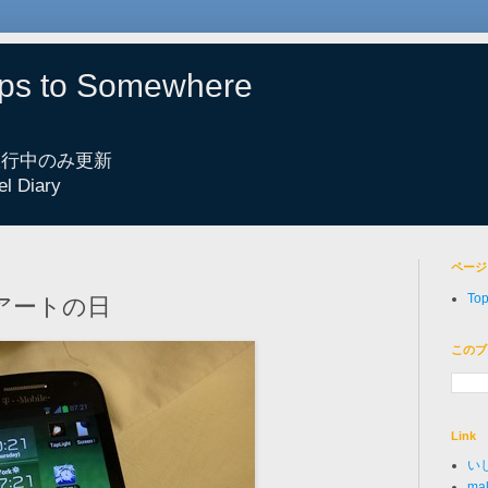
eps to Somewhere
 旅行中のみ更新
el Diary
ページ
To
とアートの日
このブ
Link
い
mak