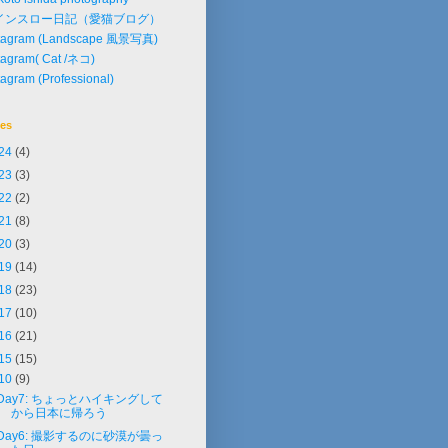
インスロー日記（愛猫ブログ）
stagram (Landscape 風景写真)
tagram( Cat /ネコ)
tagram (Professional)
ves
24
(4)
23
(3)
22
(2)
21
(8)
20
(3)
19
(14)
18
(23)
17
(10)
16
(21)
15
(15)
10
(9)
Day7: ちょっとハイキングして
から日本に帰ろう
Day6: 撮影するのに砂漠が曇っ