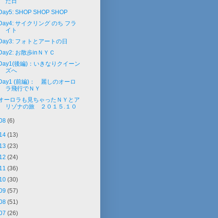
た日
Day5: SHOP SHOP SHOP
Day4: サイクリング のち フラ
イト
Day3: フォトとアートの日
Day2: お散歩inＮＹＣ
Day1(後編)：いきなりクイーン
ズへ
Day1 (前編)： 麗しのオーロ
ラ飛行でＮＹ
オーロラも見ちゃったＮＹとア
リゾナの旅 ２０１５.１０
08
(6)
14
(13)
13
(23)
12
(24)
11
(36)
10
(30)
09
(57)
08
(51)
07
(26)