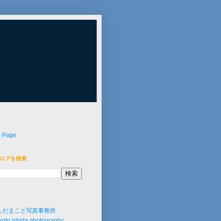
p Page
ログを検索
しだまこと写真事務所
oto ishida photography