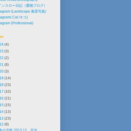
インスロー日記（愛猫ブログ）
stagram (Landscape 風景写真)
tagram( Cat /ネコ)
tagram (Professional)
ves
24
(4)
23
(3)
22
(2)
21
(8)
20
(3)
19
(14)
18
(23)
17
(10)
16
(21)
15
(15)
14
(13)
13
(23)
12
(8)
冬の北欧 2013.12 目次