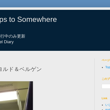
eps to Somewhere
 旅行中のみ更新
el Diary
ページ
To
フィヨルド＆ベルゲン
このブ
Link
い
mak