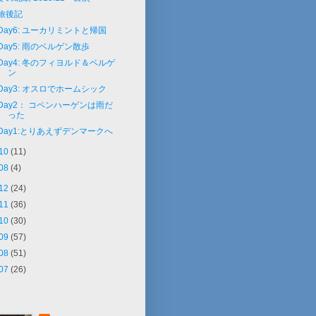
旅後記
Day6: ユーカリミントと帰国
Day5: 雨のベルゲン散歩
Day4: 冬のフィヨルド＆ベルゲ
ン
Day3: オスロでホームシック
Day2： コペンハーゲンは雨だ
った
Day1:とりあえずデンマークへ
10
(11)
08
(4)
12
(24)
11
(36)
10
(30)
09
(57)
08
(51)
07
(26)