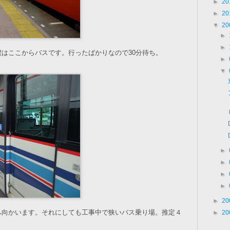
►
20
►
20
▼
20
►
►
はここからバスです。行ったばかりなので30分待ち。
►
▼
►
►
►
►
►
20
へ向かいます。それにしても工事中で狭いバス乗り場。推定４
►
20