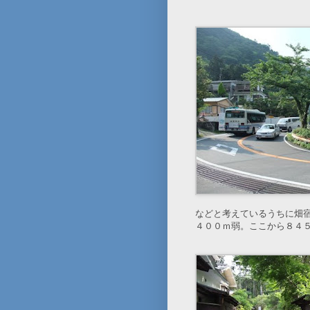
などと考えているうちに畑
４００ｍ弱。ここから８４