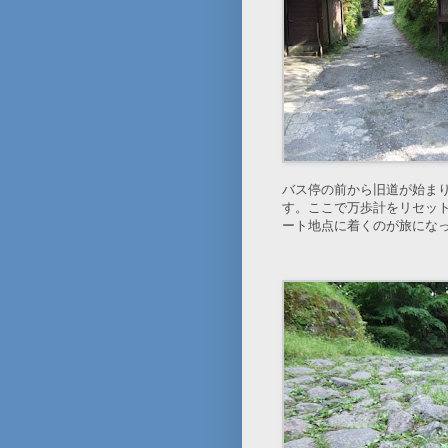
バス停の前から旧道が始ま
す。ここで万歩計をリセッ
ート地点に着くのが旅にな