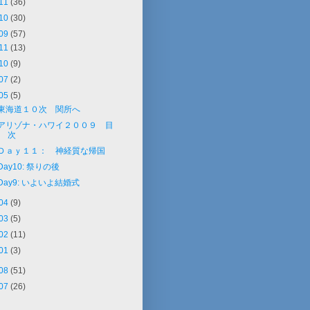
11
(36)
10
(30)
09
(57)
11
(13)
10
(9)
07
(2)
05
(5)
東海道１０次 関所へ
アリゾナ・ハワイ２００９ 目
次
Ｄａｙ１１： 神経質な帰国
Day10: 祭りの後
Day9: いよいよ結婚式
04
(9)
03
(5)
02
(11)
01
(3)
08
(51)
07
(26)