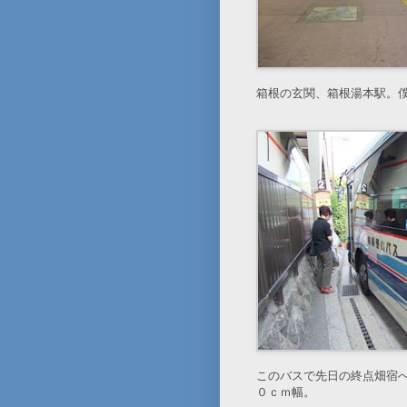
箱根の玄関、箱根湯本駅。僕
このバスで先日の終点畑宿
０ｃｍ幅。