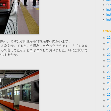
ウ
In
Ins
Ins
Archi
►
20
関所へ。まずは小田原から箱根湯本へ向かいます。
►
20
５３次を歩いてるという旧友に出会ったそうです。「『１００
►
20
』って言ってたぞ」とニヤニヤしておりました。噂には聞いて
でもするかな。
►
20
►
20
►
20
►
20
►
20
►
20
►
20
►
20
►
20
►
20