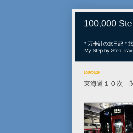
100,000 St
* 万歩計の旅日記 *
My Step by Step Trav
2009/05/26
東海道１０次 