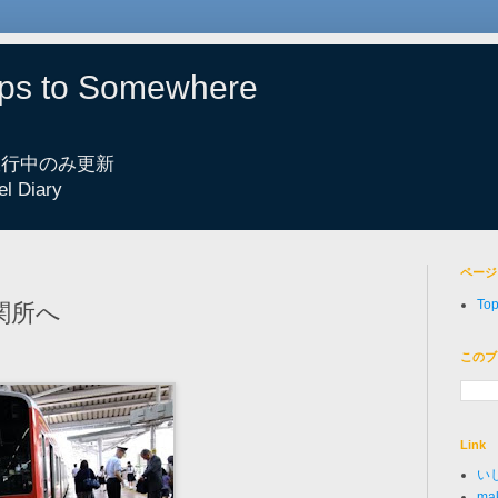
eps to Somewhere
 旅行中のみ更新
el Diary
ページ
To
関所へ
このブ
Link
い
mak