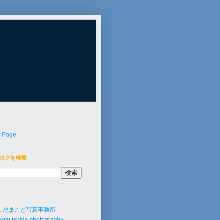
p Page
ログを検索
しだまこと写真事務所
oto ishida photography