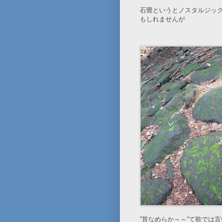
石畳というとノスタルジッ
もしれませんが
”苔なめらか～～”て歌では