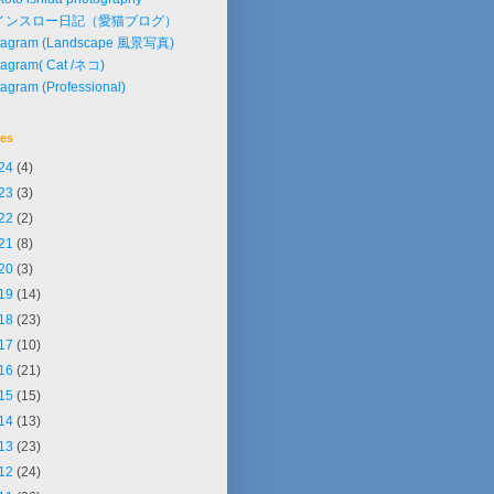
インスロー日記（愛猫ブログ）
stagram (Landscape 風景写真)
tagram( Cat /ネコ)
tagram (Professional)
ves
24
(4)
23
(3)
22
(2)
21
(8)
20
(3)
19
(14)
18
(23)
17
(10)
16
(21)
15
(15)
14
(13)
13
(23)
12
(24)